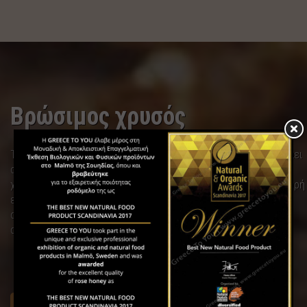
Βρώσιμος χρυσός
Το πολύτιμο μέταλλο έχει αντιοξειδωτικές ιδιότητες και βοηθάει
στην αναγέννηση των κυττάρων αλλά και στην ψυχική ευεξία. Ο
χρυσός μεταφέρεται μέσω της ουσίας γ-PGA, της οποίας η ισχυρή
ενυδατική φόρμουλα συγκρατεί την υγρασία για ένα υγιές και
απαλό δέρμα. Ο χρυσός προλαμβάνει την πρόωρη γήρανση,
αντιμετωπίζοντας δραστικά τις ελεύθερες ρίζες.
μάθετε περισσότερα