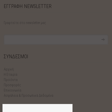
ΕΓΓΡΑΦΗ NEWSLETTER
Γραφτείτε στο newsletter μας
ΣΥΝΔΕΣΜΟΙ
Αρχική
Η Εταιρία
Προϊόντα
Προσφορές
Επικοινωνία
Ασφάλεια & Προσωπικά Δεδομένα
GREECE TO YOU L.T.D.